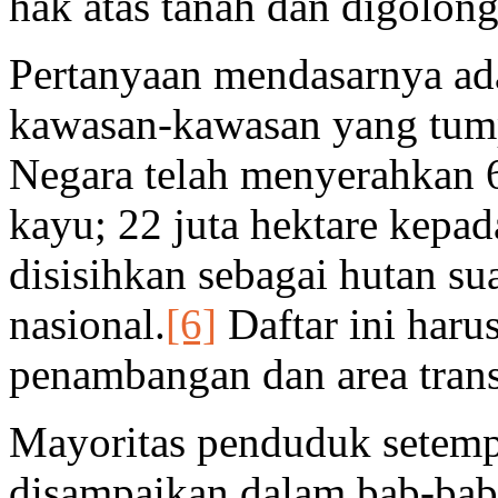
hak atas tanah dan digolon
Pertanyaan mendasarnya ada
kawasan-kawasan yang tump
Negara telah menyerahkan 6
kayu; 22 juta hektare kepad
disisihkan sebagai hutan s
nasional.
[6]
Daftar ini haru
penambangan dan area trans
Mayoritas penduduk setem
disampaikan dalam bab-ba