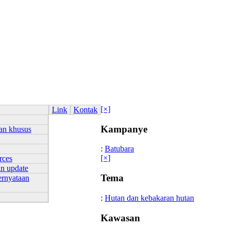
[×]
Link
Kontak
Kampanye
an khusus
:
Batubara
[×]
rces
an update
Tema
ernyataan
:
Hutan dan kebakaran hutan
Kawasan