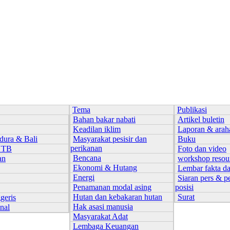
Tema
Publikasi
Bahan bakar nabati
Artikel buletin
Keadilan iklim
Laporan & arah
dura & Bali
Masyarakat pesisir dan
Buku
perikanan
NTB
Foto dan video
Bencana
an
workshop resou
Ekonomi & Hutang
Lembar fakta d
Energi
Siaran pers & p
Penamanan modal asing
posisi
Hutan dan kebakaran hutan
Surat
geris
Hak asasi manusia
onal
Masyarakat Adat
Lembaga Keuangan