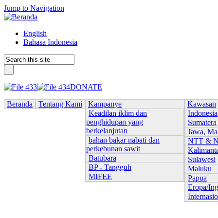
Jump to Navigation
English
Bahasa Indonesia
DONATE
Beranda
Tentang Kami
Kampanye
Kawasan
Keadilan iklim dan
Indonesia
penghidupan yang
Sumatera
berkelanjutan
Jawa, Ma
bahan bakar nabati dan
NTT & 
perkebunan sawit
Kalimant
Batubara
Sulawesi
BP - Tangguh
Maluku
MIFEE
Papua
Eropa/Ing
Internasi