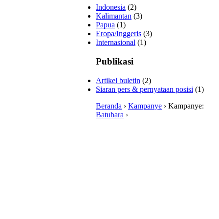
Indonesia
(2)
Kalimantan
(3)
Papua
(1)
Eropa/Inggeris
(3)
Internasional
(1)
Publikasi
Artikel buletin
(2)
Siaran pers & pernyataan posisi
(1)
Beranda
›
Kampanye
› Kampanye:
Batubara
›