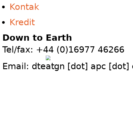
Kontak
Kredit
Down to Earth
Tel/fax: +44 (0)16977 46266
Email:
dte
gn [dot] apc [dot]