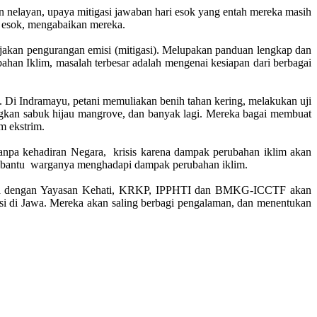
 nelayan, upaya mitigasi jawaban hari esok yang entah mereka masih
ri esok, mengabaikan mereka.
ijakan pengurangan emisi (mitigasi). Melupakan panduan lengkap dan
an Iklim, masalah terbesar adalah mengenai kesiapan dari berbagai
Di Indramayu, petani memuliakan benih tahan kering, melakukan uji
gkan sabuk hijau mangrove, dan banyak lagi. Mereka bagai membuat
m ekstrim.
npa kehadiran Negara, krisis karena dampak perubahan iklim akan
embantu warganya menghadapi dampak perubahan iklim.
ama dengan Yayasan Kehati, KRKP, IPPHTI dan BMKG-ICCTF akan
i di Jawa. Mereka akan saling berbagi pengalaman, dan menentukan