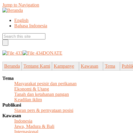
Jump to Navigation
English
Bahasa Indonesia
DONATE
Beranda
Tentang Kami
Kampanye
Kawasan
Tema
Publi
Tema
Masyarakat pesisir dan perikanan
Ekonomi & Utang
Tanah dan ketahanan pangan
Keadilan iklim
Publikasi
Siaran pers & pernyataan posisi
Kawasan
Indonesia
Jawa, Madura & Bali
Internasional