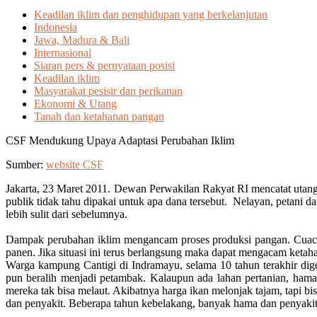
Keadilan iklim dan penghidupan yang berkelanjutan
Indonesia
Jawa, Madura & Bali
Internasional
Siaran pers & pernyataan posisi
Keadilan iklim
Masyarakat pesisir dan perikanan
Ekonomi & Utang
Tanah dan ketahanan pangan
CSF Mendukung Upaya Adaptasi Perubahan Iklim
Sumber:
website CSF
Jakarta, 23 Maret 2011. Dewan Perwakilan Rakyat RI mencatat utan
publik tidak tahu dipakai untuk apa dana tersebut. Nelayan, petani
lebih sulit dari sebelumnya.
Dampak perubahan iklim mengancam proses produksi pangan. Cuaca e
panen. Jika situasi ini terus berlangsung maka dapat mengacam ketah
Warga kampung Cantigi di Indramayu, selama 10 tahun terakhir dig
pun beralih menjadi petambak. Kalaupun ada lahan pertanian, ham
mereka tak bisa melaut. Akibatnya harga ikan melonjak tajam, tapi b
dan penyakit. Beberapa tahun kebelakang, banyak hama dan penyaki