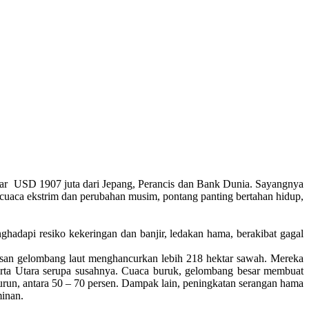
sar USD 1907 juta dari Jepang, Perancis dan Bank Dunia. Sayangnya
 cuaca ekstrim dan perubahan musim, pontang panting bertahan hidup,
adapi resiko kekeringan dan banjir, ledakan hama, berakibat gagal
rusan gelombang laut menghancurkan lebih 218 hektar sawah. Mereka
arta Utara serupa susahnya. Cuaca buruk, gelombang besar membuat
turun, antara 50 – 70 persen. Dampak lain, peningkatan serangan hama
minan.