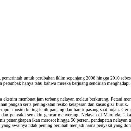
g pemerintah untuk perubahan iklim sepanjang 2008 hingga 2010 sebe
 dan petambak hanya tahu bahwa mereka berjuang sendirian menghadapi
kstrim membuat jam terbang nelayan melaut berkurang. Petani mengh
anan pangan serta peningkatan resiko kelaparan dan kasus gizi buruk.
empur musim kering lebih panjang dan banjir pasang saat hujan. Ge
a dan penyakit semakin gencar menyerang. Nelayan di Marunda, Jak
isnis penangkapan ikan merosot hingga 50 persen, pendapatan nelayan 
t yang awalnya tidak penting berubah menjadi hama penyakit yang do