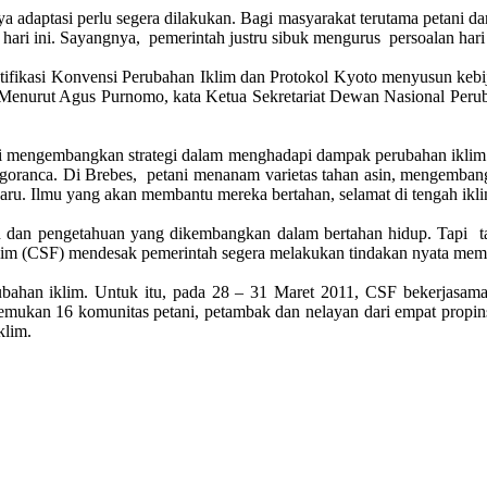
adaptasi perlu segera dilakukan. Bagi masyarakat terutama petani dan
n hari ini. Sayangnya, pemerintah justru sibuk mengurus persoalan ha
ratifikasi Konvensi Perubahan Iklim dan Protokol Kyoto menyusun keb
Menurut Agus Purnomo, kata Ketua Sekretariat Dewan Nasional Perubah
i mengembangkan strategi dalam menghadapi dampak perubahan iklim. 
ogoranca. Di Brebes, petani menanam varietas tahan asin, mengemban
ru. Ilmu yang akan membantu mereka bertahan, selamat di tengah ikli
dan pengetahuan yang dikembangkan dalam bertahan hidup. Tapi ta
klim (CSF) mendesak pemerintah segera melakukan tindakan nyata m
bahan iklim. Untuk itu, pada 28 – 31 Maret 2011, CSF bekerjas
kan 16 komunitas petani, petambak dan nelayan dari empat propins
klim.