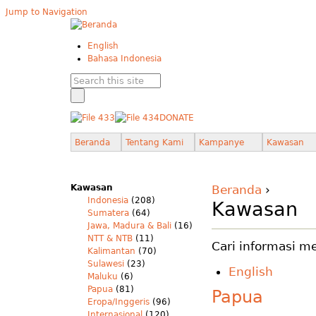
Jump to Navigation
English
Bahasa Indonesia
DONATE
Beranda
Tentang Kami
Kampanye
Kawasan
Kawasan
Beranda
›
Indonesia
(208)
Kawasan
Sumatera
(64)
Jawa, Madura & Bali
(16)
NTT & NTB
(11)
Cari informasi m
Kalimantan
(70)
Sulawesi
(23)
English
Maluku
(6)
Papua
(81)
Papua
Eropa/Inggeris
(96)
Internasional
(120)