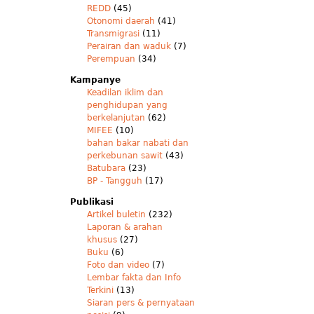
REDD
(45)
Otonomi daerah
(41)
Transmigrasi
(11)
Perairan dan waduk
(7)
Perempuan
(34)
Kampanye
Keadilan iklim dan
penghidupan yang
berkelanjutan
(62)
MIFEE
(10)
bahan bakar nabati dan
perkebunan sawit
(43)
Batubara
(23)
BP - Tangguh
(17)
Publikasi
Artikel buletin
(232)
Laporan & arahan
khusus
(27)
Buku
(6)
Foto dan video
(7)
Lembar fakta dan Info
Terkini
(13)
Siaran pers & pernyataan