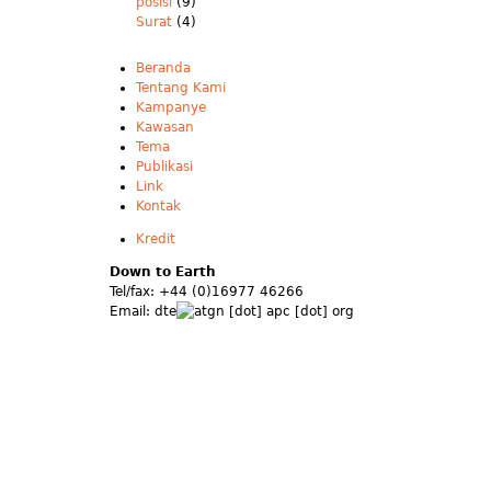
posisi
(9)
Surat
(4)
Beranda
Tentang Kami
Kampanye
Kawasan
Tema
Publikasi
Link
Kontak
Kredit
Down to Earth
Tel/fax: +44 (0)16977 46266
Email:
dte
gn [dot] apc [dot] org