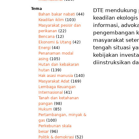
Tema
DTE mendukung p
Bahan bakar nabati
(44)
keadilan ekologi
Keadilan iklim
(103)
informasi, advok
Masyarakat pesisir dan
perikanan
(22)
pengembangan ka
Bencana
(12)
masyarakat sete
Ekonomi & Utang
(42)
tengah situasi ya
Energi
(44)
Penanaman modal
kebijakan inves
asing
(105)
diinstruksikan dar
Hutan dan kebakaran
hutan
(139)
Hak asasi manusia
(140)
Masyarakat Adat
(169)
Lembaga Keuangan
Internasional
(41)
Tanah dan ketahanan
pangan
(98)
Hukum
(85)
Pertambangan, minyak &
gas
(100)
Perkebunan skala
besar
(96)
Politik & demokrasi
(52)