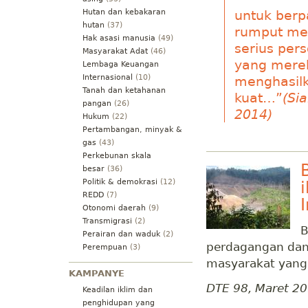
Hutan dan kebakaran
untuk berp
hutan
(37)
rumput me
Hak asasi manusia
(49)
serius pers
Masyarakat Adat
(46)
yang merek
Lembaga Keuangan
Internasional
(10)
menghasilk
Tanah dan ketahanan
kuat…”
(Si
pangan
(26)
2014)
Hukum
(22)
Pertambangan, minyak &
gas
(43)
Perkebunan skala
besar
(36)
Politik & demokrasi
(12)
REDD
(7)
Otonomi daerah
(9)
Transmigrasi
(2)
B
Perairan dan waduk
(2)
perdagangan dan
Perempuan
(3)
masyarakat yang 
KAMPANYE
DTE 98, Maret 2
Keadilan iklim dan
penghidupan yang