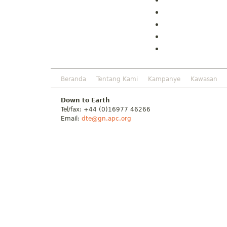
Beranda
Tentang Kami
Kampanye
Kawasan
Down to Earth
Tel/fax: +44 (0)16977 46266
Email:
dte@gn.apc.org