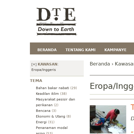
BERANDA
TENTANG KAMI
KAMPANYE
Beranda
›
Kawasa
KAWASAN
[×]
:
Eropa/Inggeris
TEMA
Eropa/Ingg
Bahan bakar nabati
(29)
Keadilan iklim
(38)
Masyarakat pesisir dan
perikanan
(2)
Bencana
(3)
Ekonomi & Utang
(8)
D
Energi
(31)
Penanaman modal
“
asing
(53)