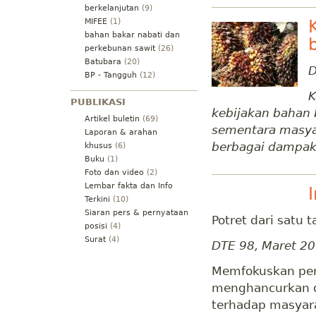
berkelanjutan
(9)
MIFEE
(1)
bahan bakar nabati dan
perkebunan sawit
(26)
Batubara
(20)
D
BP - Tangguh
(12)
K
PUBLIKASI
kebijakan bahan 
Artikel buletin
(69)
sementara masyar
Laporan & arahan
berbagai dampak 
khusus
(6)
Buku
(1)
Foto dan video
(2)
Lembar fakta dan Info
Terkini
(10)
Siaran pers & pernyataan
Potret dari satu
posisi
(4)
Surat
(4)
DTE 98, Maret 2
Memfokuskan per
menghancurkan d
terhadap masyara