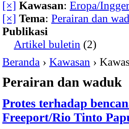
[×]
Kawasan
:
Eropa/Ingger
[×]
Tema
:
Perairan dan wa
Publikasi
Artikel buletin
(2)
Beranda
›
Kawasan
› Kawa
Perairan dan waduk
Protes terhadap bencan
Freeport/Rio Tinto Pap