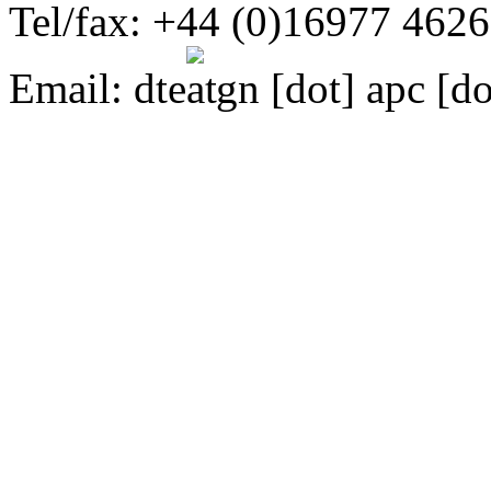
Tel/fax: +44 (0)16977 462
Email:
dte
gn [dot] apc [do