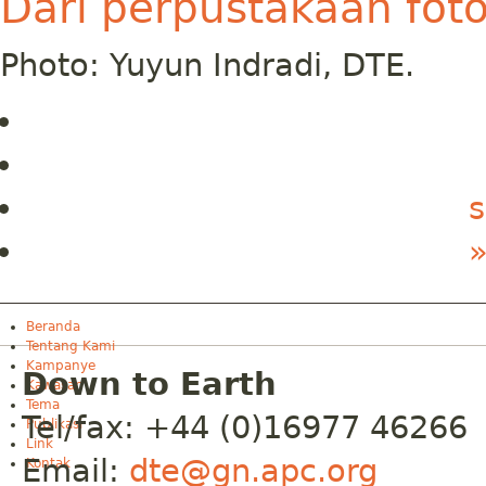
Dari perpustakaan fot
Photo: Yuyun Indradi, DTE.
s
»
Beranda
Tentang Kami
Kampanye
Down to Earth
Kawasan
Tema
Tel/fax: +44 (0)16977 46266
Publikasi
Link
Email:
dte@gn.apc.org
Kontak