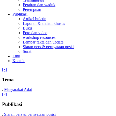
Transmigrasi
Perairan dan waduk
Perempuan
Publikasi
Artikel buletin
Laporan & arahan khusus
Buku
Foto dan video
workshop resources
Lembar fakta dan update
Siaran pers & pernyataan posisi
Surat
Link
Kontak
[×]
Tema
:
Masyarakat Adat
[×]
Publikasi
:
Siaran pers & pernyataan posisi