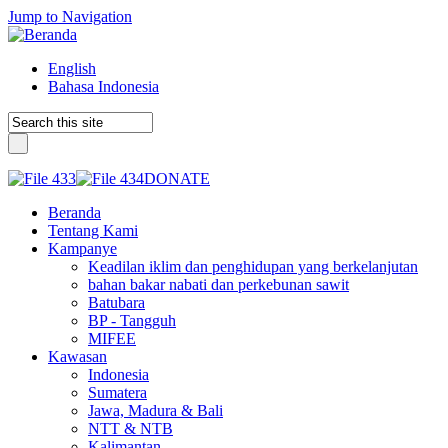
Jump to Navigation
English
Bahasa Indonesia
DONATE
Beranda
Tentang Kami
Kampanye
Keadilan iklim dan penghidupan yang berkelanjutan
bahan bakar nabati dan perkebunan sawit
Batubara
BP - Tangguh
MIFEE
Kawasan
Indonesia
Sumatera
Jawa, Madura & Bali
NTT & NTB
Kalimantan