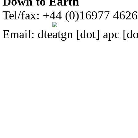
Down to Earth
Tel/fax: +44 (0)16977 462
Email:
dte
gn [dot] apc [do