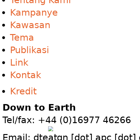
Tentang Kami
Kampanye
Kawasan
Tema
Publikasi
Link
Kontak
Kredit
Down to Earth
Tel/fax: +44 (0)16977 46266
Email:
dte
gn [dot] apc [dot]