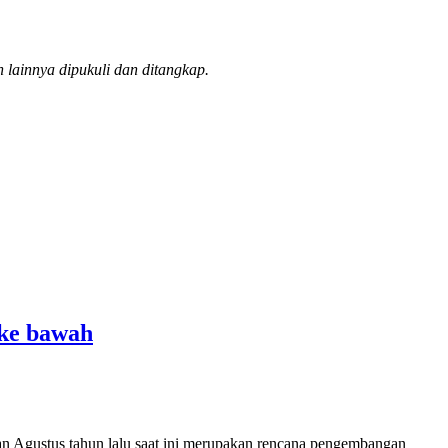
lainnya dipukuli dan ditangkap.
 ke bawah
n Agustus tahun lalu saat ini merupakan rencana pengembangan