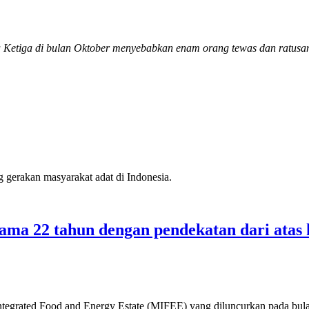
Ketiga di bulan Oktober menyebabkan enam orang tewas dan ratusan 
gerakan masyarakat adat di Indonesia.
lama 22 tahun dengan pendekatan dari atas
tegrated Food and Energy Estate (MIFEE) yang diluncurkan pada bula