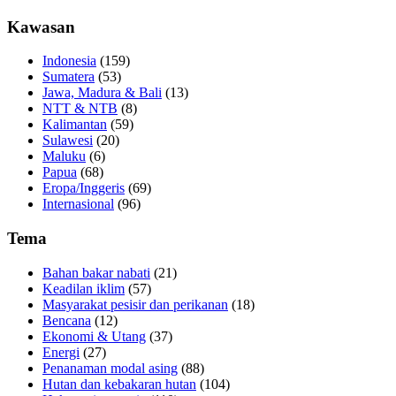
Kawasan
Indonesia
(159)
Sumatera
(53)
Jawa, Madura & Bali
(13)
NTT & NTB
(8)
Kalimantan
(59)
Sulawesi
(20)
Maluku
(6)
Papua
(68)
Eropa/Inggeris
(69)
Internasional
(96)
Tema
Bahan bakar nabati
(21)
Keadilan iklim
(57)
Masyarakat pesisir dan perikanan
(18)
Bencana
(12)
Ekonomi & Utang
(37)
Energi
(27)
Penanaman modal asing
(88)
Hutan dan kebakaran hutan
(104)