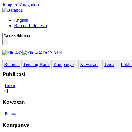
Jump to Navigation
English
Bahasa Indonesia
DONATE
Beranda
Tentang Kami
Kampanye
Kawasan
Tema
Publi
Publikasi
:
Buku
[×]
Kawasan
:
Papua
Kampanye