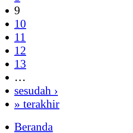
9
10
11
12
13
…
sesudah ›
» terakhir
Beranda