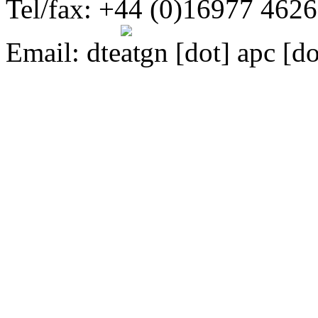
Tel/fax: +44 (0)16977 462
Email:
dte
gn [dot] apc [do