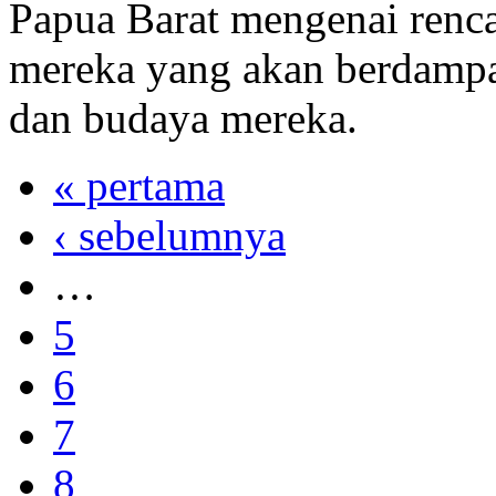
Papua Barat mengenai renc
mereka yang akan berdampa
dan budaya mereka.
« pertama
‹ sebelumnya
…
5
6
7
8