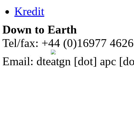
Kredit
Down to Earth
Tel/fax: +44 (0)16977 462
Email:
dte
gn [dot] apc [do