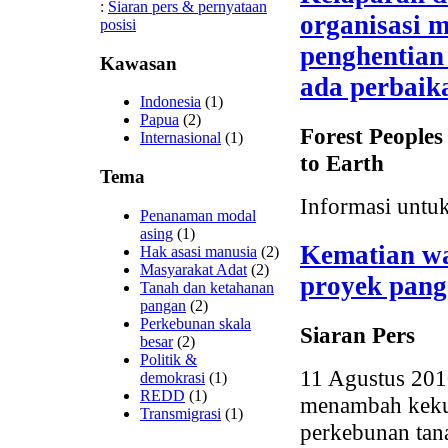
:
Siaran pers & pernyataan
organisasi 
posisi
penghentian
Kawasan
ada perbaik
Indonesia
(1)
Papua
(2)
Forest People
Internasional
(1)
to Earth
Tema
Informasi untuk
Penanaman modal
asing
(1)
Kematian w
Hak asasi manusia
(2)
Masyarakat Adat
(2)
proyek pan
Tanah dan ketahanan
pangan
(2)
Perkebunan skala
Siaran Pers
besar
(2)
Politik &
11 Agustus 201
demokrasi
(1)
REDD
(1)
menambah kekua
Transmigrasi
(1)
perkebunan tan