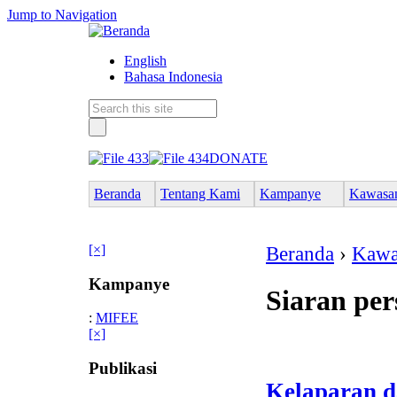
Jump to Navigation
English
Bahasa Indonesia
DONATE
Beranda
Tentang Kami
Kampanye
Kawasa
[×]
Beranda
›
Kawa
Kampanye
Siaran per
:
MIFEE
[×]
Publikasi
Kelaparan d