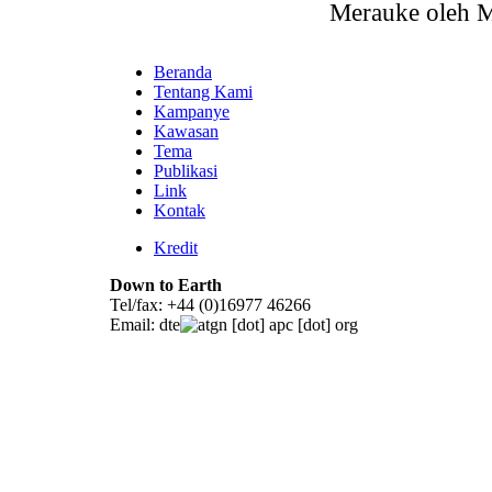
Merauke oleh Me
Beranda
Tentang Kami
Kampanye
Kawasan
Tema
Publikasi
Link
Kontak
Kredit
Down to Earth
Tel/fax: +44 (0)16977 46266
Email:
dte
gn [dot] apc [dot] org