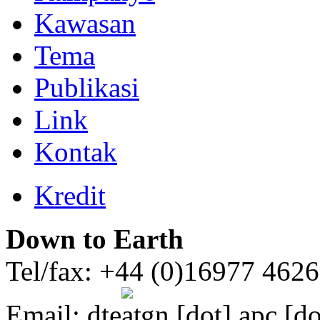
Kawasan
Tema
Publikasi
Link
Kontak
Kredit
Down to Earth
Tel/fax: +44 (0)16977 462
Email:
dte
gn [dot] apc [do