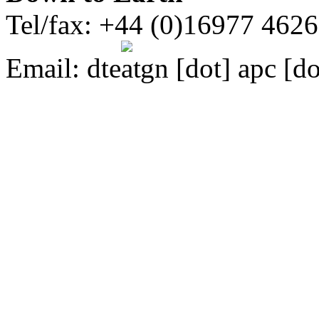
Tel/fax: +44 (0)16977 462
Email:
dte
gn [dot] apc [do