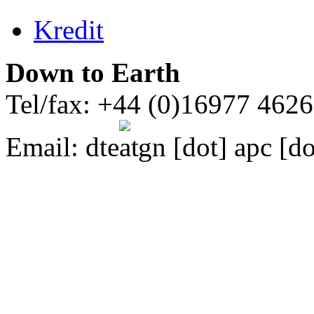
Kredit
Down to Earth
Tel/fax: +44 (0)16977 462
Email:
dte
gn [dot] apc [do