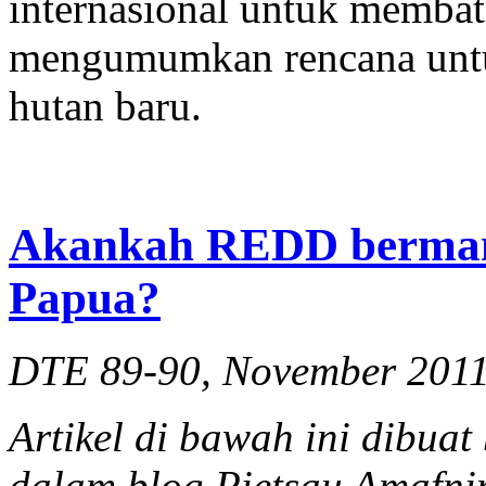
internasional untuk membat
mengumumkan rencana untu
hutan baru.
Akankah REDD bermanf
Papua?
DTE 89-90, November 201
Artikel
di
bawah
ini
dibuat
dalam
blog
Pietsau
Amafnin