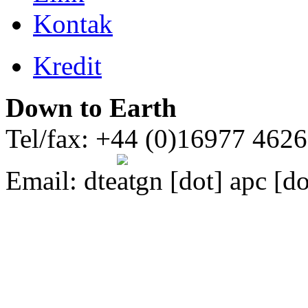
Kontak
Kredit
Down to Earth
Tel/fax: +44 (0)16977 462
Email:
dte
gn [dot] apc [do