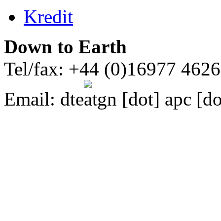
Kredit
Down to Earth
Tel/fax: +44 (0)16977 462
Email:
dte
gn [dot] apc [do