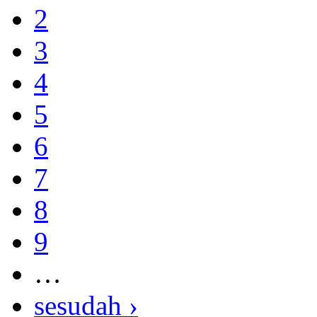
2
3
4
5
6
7
8
9
…
sesudah ›