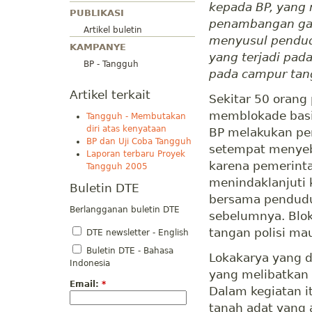
kepada BP, yang
PUBLIKASI
penambangan gas 
Artikel buletin
menyusul pendud
KAMPANYE
yang terjadi pad
BP - Tangguh
pada campur tang
Artikel terkait
Sekitar 50 orang
memblokade basi
Tangguh - Membutakan
diri atas kenyataan
BP melakukan pe
BP dan Uji Coba Tangguh
setempat menyebu
Laporan terbaru Proyek
karena pemerint
Tangguh 2005
menindaklanjuti
Buletin DTE
bersama pendudu
Berlangganan buletin DTE
sebelumnya. Blo
tangan polisi mau
DTE newsletter - English
Buletin DTE - Bahasa
Lokakarya yang d
Indonesia
yang melibatkan
Email:
*
Dalam kegiatan i
tanah adat yang