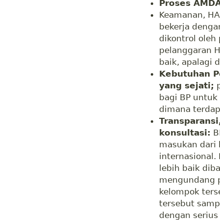
Proses AMD
Keamanan, HAM
bekerja denga
dikontrol oleh
pelanggaran H
baik, apalagi
Kebutuhan Pe
yang sejati;
p
bagi BP untuk 
dimana terdap
Transparansi,
konsultasi:
B
masukan dari b
internasional
lebih baik di
mengundang pi
kelompok ters
tersebut samp
dengan serius