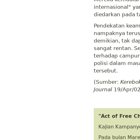
internasional" ya
diedarkan pada t
Pendekatan keam
nampaknya terus
demikian, tak da
sangat rentan. S
terhadap campur 
polisi dalam mas
tersebut.
(Sumber:
Kerebo
Journal
19/Apr/02
"Act of Free C
Kajian Kampanye
Pada bulan Maret