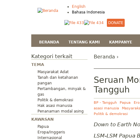
English
Bahasa Indonesia
DONATE
BERANDA
TENTANG KAMI
KAMPANYE
Kategori terkait
Beranda
›
TEMA
Masyarakat Adat
Seruan Mo
Tanah dan ketahanan
pangan
Tangguh
Pertambangan, minyak &
gas
Politik & demokrasi
BP - Tangguh
Papua
Ero
Hak asasi manusia
asasi manusia
Masyaraka
Penanaman modal asing
Politik & demokrasi
KAWASAN
Down to Earth N
Papua
Eropa/Inggeris
LSM-LSM Papua B
Internasional