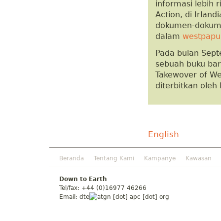
informasi lebih 
Action, di Irlan
dokumen-dokumen
dalam
westpapua
Pada bulan Sept
sebuah buku bar
Takewover of Wes
diterbitkan oleh
English
Beranda
Tentang Kami
Kampanye
Kawasan
Down to Earth
Tel/fax: +44 (0)16977 46266
Email:
dte
gn [dot] apc [dot] org