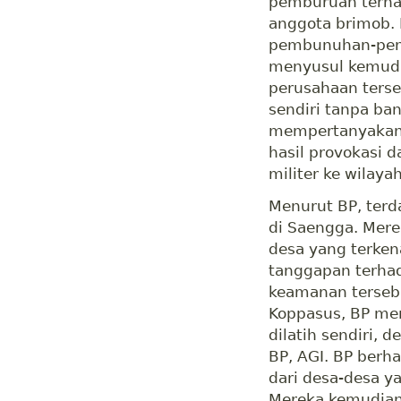
pemburuan terha
anggota brimob.
pembunuhan-pemb
menyusul kemudi
perusahaan ters
sendiri tanpa b
mempertanyakan
hasil provokasi 
militer ke wilay
Menurut BP, ter
di Saengga. Mere
desa yang terken
tanggapan terha
keamanan tersebu
Koppasus, BP me
dilatih sendiri,
BP, AGI. BP berh
dari desa-desa y
Mereka kemudian 