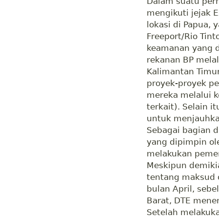
Dalam suatu per
mengikuti jejak E
lokasi di Papua,
Freeport/Rio Tin
keamanan yang di
rekanan BP melal
Kalimantan Timu
proyek-proyek p
mereka melalui k
terkait). Selain 
untuk menjauhkan
Sebagai bagian d
yang dipimpin ol
melakukan pemer
Meskipun demikia
tentang maksud d
bulan April, seb
Barat, DTE menem
Setelah melakuka