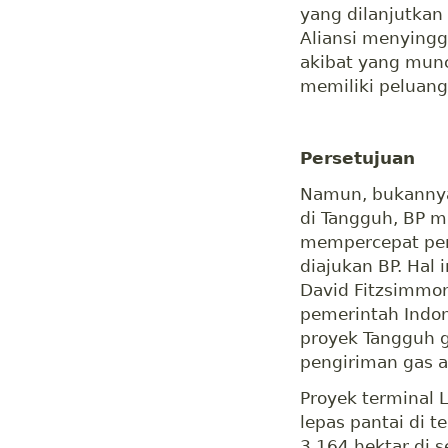
yang dilanjutkan 
Aliansi menyingg
akibat yang munc
memiliki peluang
Persetujuan
Namun, bukanny
di Tangguh, BP 
mempercepat per
diajukan BP. Hal 
David Fitzsimmon
pemerintah Indo
proyek Tangguh 
pengiriman gas a
Proyek terminal 
lepas pantai di t
3.164 hektar di s