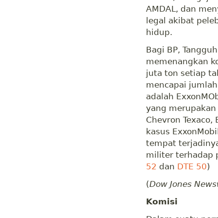
AMDAL, dan menya
legal akibat pel
hidup.
Bagi BP, Tangguh
memenangkan kon
juta ton setiap t
mencapai jumlah 
adalah ExxonMObi
yang merupakan 
Chevron Texaco, B
kasus ExxonMobi
tempat terjadin
militer terhadap
52
dan
DTE 50
)
(
Dow Jones News
Komisi