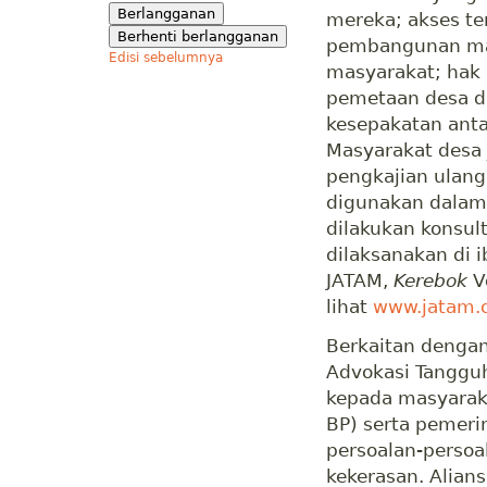
mereka; akses te
pembangunan mas
Edisi sebelumnya
masyarakat; hak 
pemetaan desa 
kesepakatan ant
Masyarakat desa
pengkajian ulang
digunakan dalam 
dilakukan konsul
dilaksanakan di 
JATAM,
Kerebok
Vo
lihat
www.jatam.
Berkaitan dengan
Advokasi Tangguh
kepada masyaraka
BP) serta pemeri
persoalan-perso
kekerasan. Alian