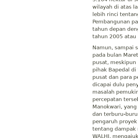
wilayah di atas 
lebih rinci tenta
Pembangunan pab
tahun depan den
tahun 2005 atau 
Namun, sampai s
pada bulan Mare
pusat, meskipun
pihak Bapedal di
pusat dan para p
dicapai dulu pen
masalah pemukim
percepatan terse
Manokwari, yang
dan terburu-buru
pengaruh proyek 
tentang dampak n
WALHI, mengajuka