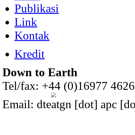
Publikasi
Link
Kontak
Kredit
Down to Earth
Tel/fax: +44 (0)16977 462
Email:
dte
gn [dot] apc [do