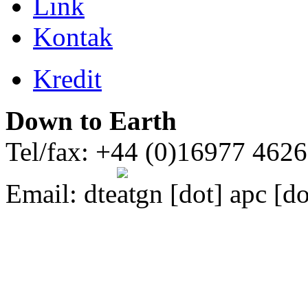
Link
Kontak
Kredit
Down to Earth
Tel/fax: +44 (0)16977 462
Email:
dte
gn [dot] apc [do