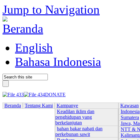
Jump to Navigation
English
Bahasa Indonesia
DONATE
Beranda
Tentang Kami
Kampanye
Kawasan
Keadilan iklim dan
Indonesia
penghidupan yang
Sumatera
berkelanjutan
Jawa, Ma
bahan bakar nabati dan
NTT & 
perkebunan sawit
Kalimant