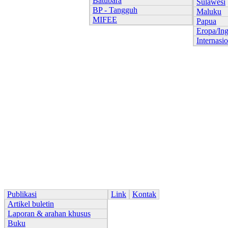
Batubara
Sulawesi
BP - Tangguh
Maluku
MIFEE
Papua
Eropa/Ing
Internasi
Publikasi
Link
Kontak
Artikel buletin
Laporan & arahan khusus
Buku