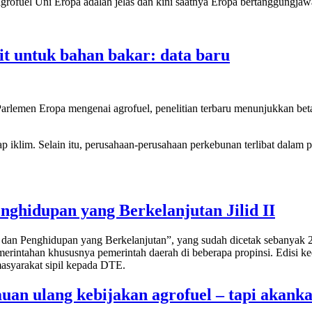
grofuel Uni Eropa adalah jelas dan kini saatnya Eropa bertanggungjaw
t untuk bahan bakar: data baru
arlemen Eropa mengenai agrofuel, penelitian terbaru menunjukkan bet
 iklim. Selain itu, perusahaan-perusahaan perkebunan terlibat dalam p
ghidupan yang Berkelanjutan Jilid II
 dan Penghidupan yang Berkelanjutan”, yang sudah dicetak sebanyak 2.
emerintahan khususnya pemerintah daerah di beberapa propinsi. Edisi 
masyarakat sipil kepada DTE.
uan ulang kebijakan agrofuel – tapi akan