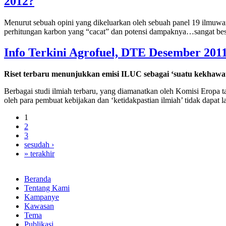
2012?
Menurut sebuah opini yang dikeluarkan oleh sebuah panel 19 ilmuwan 
perhitungan karbon yang “cacat” dan potensi dampaknya…sangat bes
Info Terkini Agrofuel, DTE Desember 201
Riset terbaru menunjukkan emisi ILUC sebagai ‘suatu kekhawat
Berbagai studi ilmiah terbaru, yang diamanatkan oleh Komisi Eropa t
oleh para pembuat kebijakan dan ‘ketidakpastian ilmiah’ tidak dapat 
1
2
3
sesudah ›
» terakhir
Beranda
Tentang Kami
Kampanye
Kawasan
Tema
Publikasi