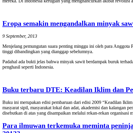
mereka. Di Indonesia kerugian yang menghancurkan akibat revolusi a
Eropa semakin mengandalkan minyak sawi
9 September, 2013
Menjelang pemungutan suara penting minggu ini oleh para Anggota P
tinggi dibandingkan yang dianggap sebelumnya.
Padahal ada bukti jelas bahwa minyak sawit berdampak buruk terhadap
penghasil seperti Indonesia.
Buku terbaru DTE: Keadilan Iklim dan Pen
Buku ini merupakan edisi pembaruan dari edisi 2009 “Keadilan Iklim
masyarat sipil, masyarakat lokal dan adat, akademisi dan kalangan p
disebutkan di atas yang disampaikan melalui rekan-rekan organisasi 
Para ilmuwan terkemuka meminta peninja