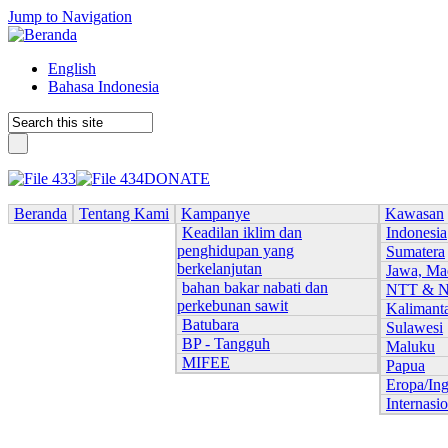
Jump to Navigation
English
Bahasa Indonesia
DONATE
Beranda
Tentang Kami
Kampanye
Kawasan
Keadilan iklim dan
Indonesia
penghidupan yang
Sumatera
berkelanjutan
Jawa, Ma
bahan bakar nabati dan
NTT & 
perkebunan sawit
Kalimant
Batubara
Sulawesi
BP - Tangguh
Maluku
MIFEE
Papua
Eropa/Ing
Internasi