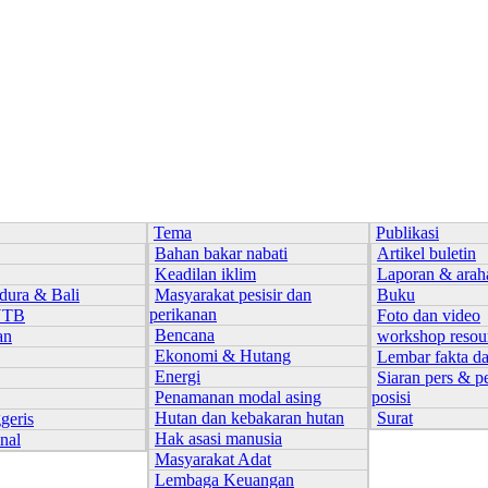
Tema
Publikasi
Bahan bakar nabati
Artikel buletin
Keadilan iklim
Laporan & arah
dura & Bali
Masyarakat pesisir dan
Buku
perikanan
NTB
Foto dan video
Bencana
an
workshop resou
Ekonomi & Hutang
Lembar fakta d
Energi
Siaran pers & p
Penamanan modal asing
posisi
Hutan dan kebakaran hutan
Surat
geris
Hak asasi manusia
onal
Masyarakat Adat
Lembaga Keuangan