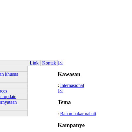
[×]
Link
Kontak
Kawasan
an khusus
:
Internasional
[×]
rces
an update
Tema
ernyataan
:
Bahan bakar nabati
Kampanye